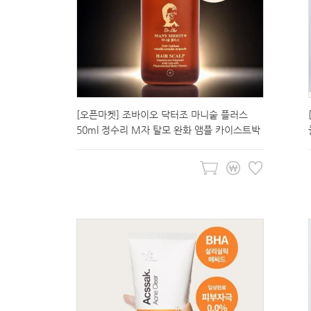
[오픈마켓] 조바이오 닥터조 마니숱 플러스
50ml 정수리 M자 탈모 완화 앰플 카이스트박
사 개발