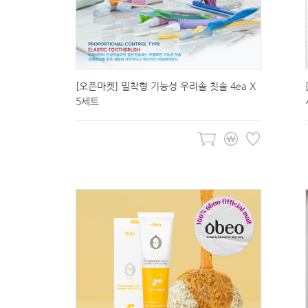
[오픈마켓] 밀착형 기능성 우리솔 칫솔 4ea X
5세트