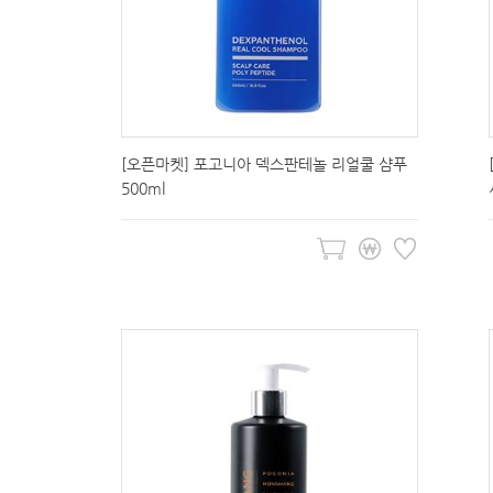
[오픈마켓] 포고니아 덱스판테놀 리얼쿨 샴푸
500ml