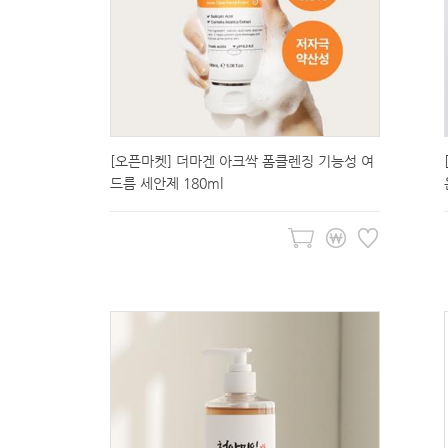
[오픈마켓] 더마겐 아크싹 폼클렌징 기능성 여
드름 세안제 180ml