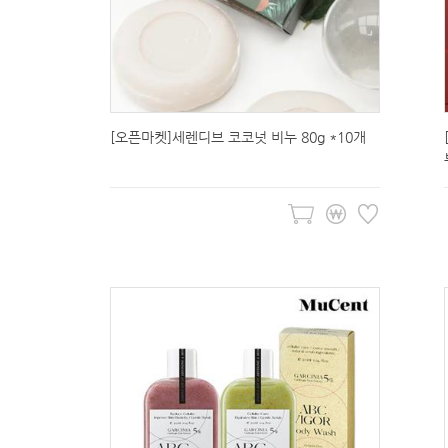
[오픈마켓]세렌디브 코코넛 비누 80g *10개