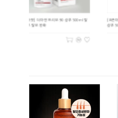
ml 탈
[오픈마켓] 히말라야 모링가 오리지널 리뉴잉
샴푸 500 ml