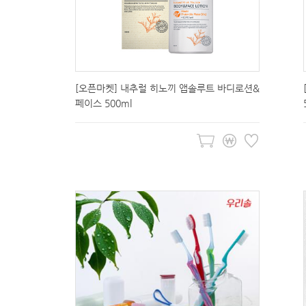
[오픈마켓] 내추럴 히노끼 앱솔루트 바디로션&
페이스 500ml