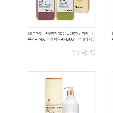
[오픈마켓] 백화점판매용 [뮤센트X앙쥐언니]
뮤센트 ABC 비거 바디워시300ml 프레쉬 라임