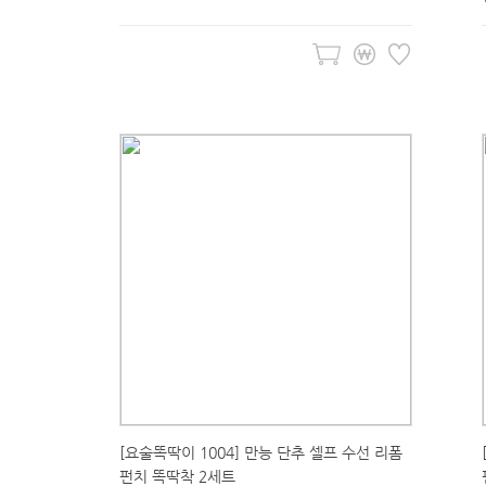
[요술똑딱이 1004] 만능 단추 셀프 수선 리폼
펀치 똑딱착 2세트